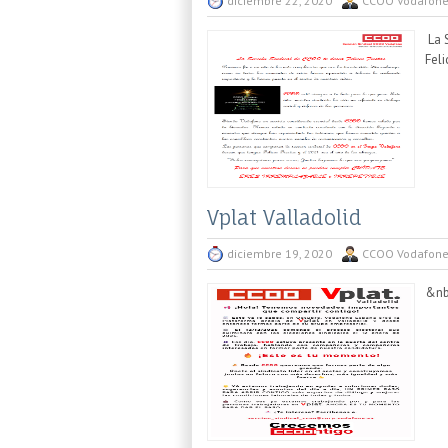
diciembre 22, 2020
CCOO Vodafon
La 
Feli
Vplat Valladolid
diciembre 19, 2020
CCOO Vodafon
&nb