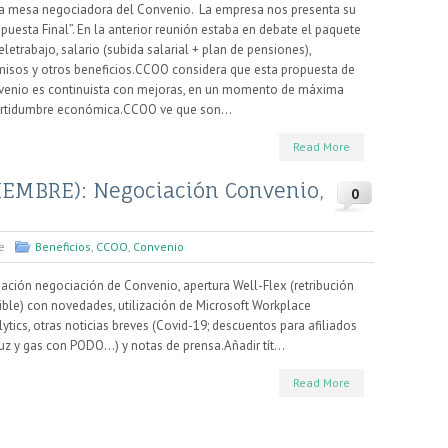
la mesa negociadora del Convenio. La empresa nos presenta su
puesta Final”. En la anterior reunión estaba en debate el paquete
eletrabajo, salario (subida salarial + plan de pensiones),
misos y otros beneficios.CCOO considera que esta propuesta de
venio es continuista con mejoras, en un momento de máxima
ertidumbre económica.CCOO ve que son...
Read More
EMBRE): Negociación Convenio,
0
e
Beneficios
,
CCOO
,
Convenio
ación negociación de Convenio, apertura Well-Flex (retribución
ible) con novedades, utilización de Microsoft Workplace
ytics, otras noticias breves (Covid-19; descuentos para afiliados
uz y gas con PODO...) y notas de prensa.Añadir tít...
Read More