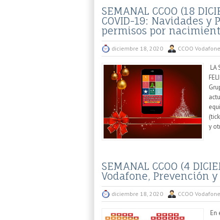
SEMANAL CCOO (18 DICIE
COVID-19: Navidades y 
permisos por nacimient
diciembre 18, 2020
CCOO Vodafon
LA 
FEL
Gru
actu
equi
(tic
y ot
SEMANAL CCOO (4 DICIEM
Vodafone, Prevención y 
diciembre 18, 2020
CCOO Vodafon
En 