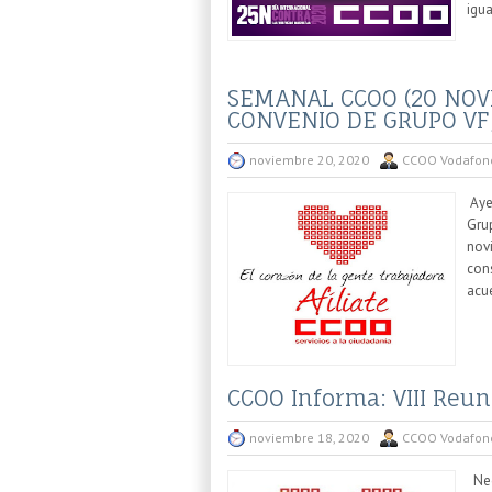
igu
SEMANAL CCOO (20 NOVI
CONVENIO DE GRUPO VF, 
noviembre 20, 2020
CCOO Vodafon
Ayer
Gru
novi
cons
acue
CCOO Informa: VIII Reu
noviembre 18, 2020
CCOO Vodafon
Nego