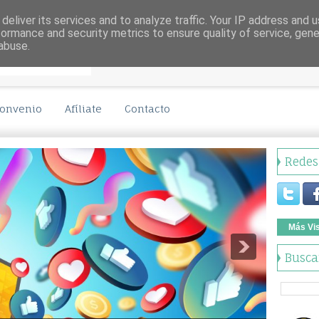
deliver its services and to analyze traffic. Your IP address and 
formance and security metrics to ensure quality of service, gen
abuse.
onvenio
Afíliate
Contacto
Redes
Más Vi
Busca