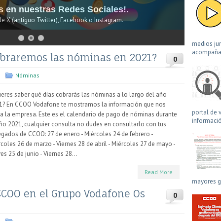
s en nuestras Redes Sociales!.
de X (antiguo Twitter), Facebook o Instagram.
medios jun
acompañad
obraremos las nóminas en 2021?
0
e
Nóminas
eres saber qué días cobrarás las nóminas a lo largo del año
1? En CCOO Vodafone te mostramos la información que nos
portal de 
ía la empresa. Este es el calendario de pago de nóminas durante
informació
ño 2021, cualquier consulta no dudes en consultarlo con tus
gados de CCOO: 27 de enero - Miércoles 24 de febrero -
coles 26 de marzo - Viernes 28 de abril - Miércoles 27 de mayo -
es 25 de junio - Viernes 28...
Read More
mayores ga
 CCOO en el Grupo Vodafone Os
0