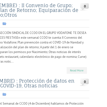
MBRE) : II Convenio de Grupo;
0
Plan de Retorno; Equiparación de
o;Otros
e
SECCIÓN SINDICAL DE CCOO EN EL GRUPO VODAFONE TE DESEA
ICES FIESTASEn este semanal CCOO te cuenta: II Convenio del
po Vodafone; Plan prevención contra el COVID-19 de Navidad y
alización del plan de retorno; A partir del 1 de enero se
paran los permisos por Nacimiento; Otras noticias de interés
kets restaurant, calendario electrónico de pago de nomina; Curve)
ras notic...
Read More
BRE) : Protección de datos en
0
COVID-19, Otras noticias
e
el Semanal de CCOO (4 de Diciembre) hablamos de Protección