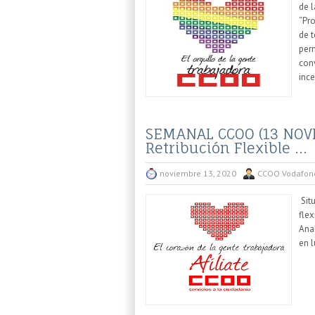
de 
“Pro
de t
per
con
inc
SEMANAL CCOO (13 NOVI
Retribución Flexible ...
noviembre 13, 2020
CCOO Vodafon
Situ
flex
Anal
en l