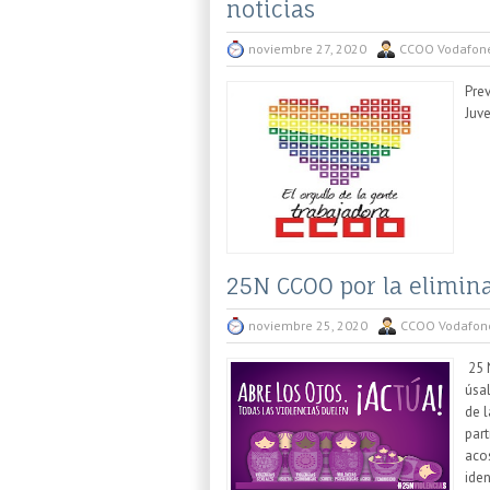
noticias
noviembre 27, 2020
CCOO Vodafon
Pre
Juv
25N CCOO por la elimina
noviembre 25, 2020
CCOO Vodafon
25 
úsa
de l
part
aco
ide