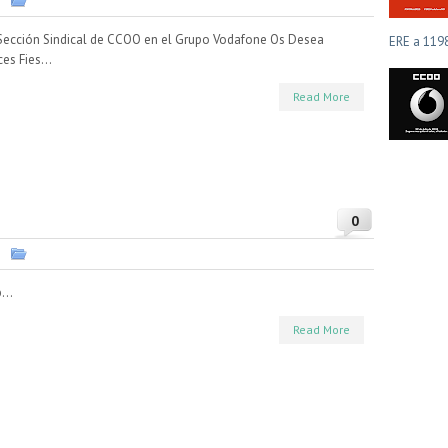
e
Sección Sindical de CCOO en el Grupo Vodafone Os Desea
ERE a 119
ces Fies...
Read More
0
e
...
Read More