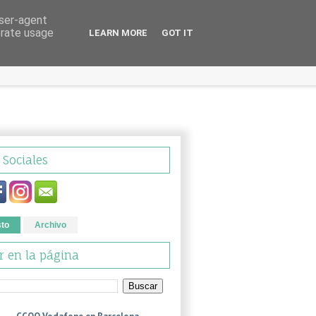
user-agent
erate usage
LEARN MORE
GOT IT
 Sociales
sto
Archivo
r en la página