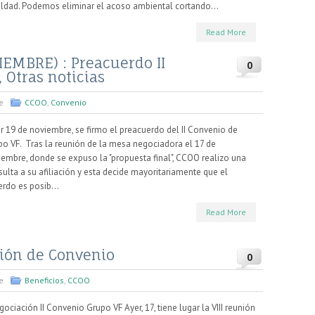
aldad. Podemos eliminar el acoso ambiental cortando...
Read More
EMBRE) : Preacuerdo II
0
Otras noticias
e
CCOO
,
Convenio
 19 de noviembre, se firmo el preacuerdo del II Convenio de
po VF. Tras la reunión de la mesa negociadora el 17 de
embre, donde se expuso la "propuesta final", CCOO realizo una
ulta a su afiliación y esta decide mayoritariamente que el
rdo es posib...
Read More
nión de Convenio
0
e
Beneficios
,
CCOO
ciación II Convenio Grupo VF Ayer, 17, tiene lugar la VIII reunión