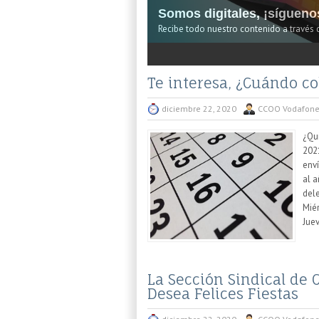
Somos digitales, ¡sígueno
Recibe todo nuestro contenido a través 
2
3
Te interesa, ¿Cuándo c
diciembre 22, 2020
CCOO Vodafon
¿Qui
202
env
al a
dele
Miér
Juev
La Sección Sindical de
Desea Felices Fiestas