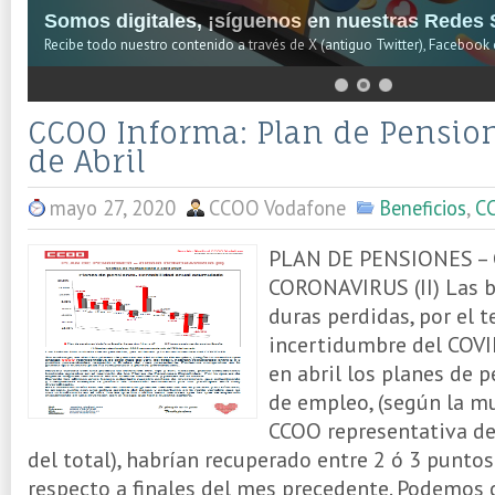
Somos digitales, ¡síguenos en nuestras Redes S
Recibe todo nuestro contenido a través de X (antiguo Twitter), Facebook 
CCOO Informa: Plan de Pension
de Abril
mayo 27, 2020
CCOO Vodafone
Beneficios
,
C
PLAN DE PENSIONES – 
CORONAVIRUS (II) Las b
duras perdidas, por el t
incertidumbre del COVI
en abril los planes de 
de empleo, (según la m
CCOO representativa d
del total), habrían recuperado entre 2 ó 3 punto
respecto a finales del mes precedente. Podemos