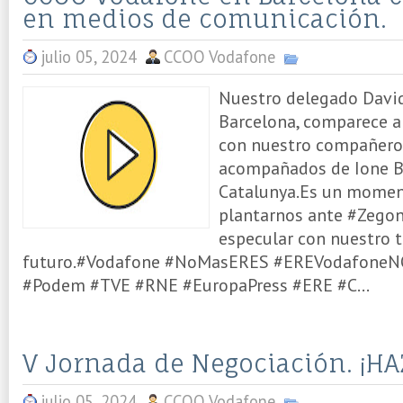
en medios de comunicación.
julio 05, 2024
CCOO Vodafone
Nuestro delegado Davi
Barcelona, comparece a
con nuestro compañero 
acompañados de Ione B
Catalunya.Es un moment
plantarnos ante #Zegon
especular con nuestro t
futuro.#Vodafone #NoMasERES #EREVodafoneN
#Podem #TVE #RNE #EuropaPress #ERE #C...
V Jornada de Negociación. ¡H
julio 05, 2024
CCOO Vodafone