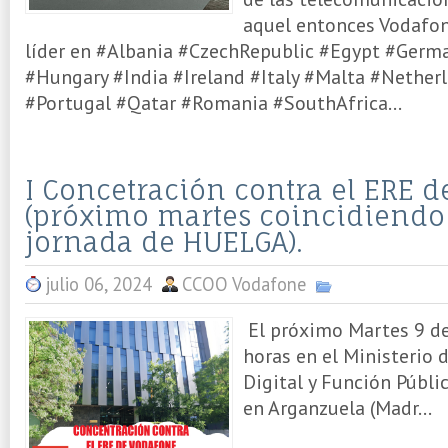
aquel entonces Vodafo
líder en #Albania #CzechRepublic #Egypt #Germ
#Hungary #India #Ireland #Italy #Malta #Nethe
#Portugal #Qatar #Romania #SouthAfrica...
I Concetración contra el ERE 
(próximo martes coincidiendo
jornada de HUELGA).
julio 06, 2024
CCOO Vodafone
El próximo Martes 9 de
horas en el Ministerio
Digital y Función Públ
en Arganzuela (Madr...