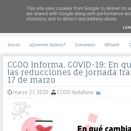
This site uses cookies from Google to deliver its s
are shared with Google along with performance and 
statistics, and to detect and address abuse.
LEA
Inicio
¿Quienes Somos?
Convenio
Afíliate
CCOO Informa, COVID-19: En q
las reducciones de jornada tra
17 de marzo
marzo 27, 2020
CCOO Vodafone