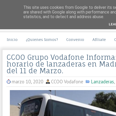
This site uses cookies from Google to deliver its s
are shared with Google along with performance and 
statistics, and to detect and address abuse.
LEA
Inicio
¿Quienes Somos?
Convenio
Afíliate
CCOO Grupo Vodafone Informa
horario de lanzaderas en Madr
del 11 de Marzo.
marzo 10, 2020
CCOO Vodafone
Lanzaderas
,