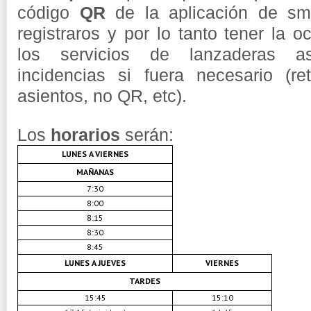
código
QR
de la aplicación de sma
registraros y por lo tanto tener la o
los servicios de lanzaderas a
incidencias si fuera necesario (re
asientos, no QR, etc).
Los
horarios
serán:
LUNES A VIERNES
MAÑANAS
7:30
8:00
8:15
8:30
8:45
LUNES A JUEVES
VIERNES
TARDES
15:45
15:10